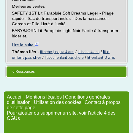
Meilleures ventes
SAFETY 1ST Lit Parapluie Soft Dreams Léger - Pliage
rapide - Sac de transport inclus - Dès la naissance -
Garçon et Fille Livré à l'unité
BABYBJORN Lit Parapluie Light Noir Facile à transporter :
léger et...
Lire la suite
Thèmes liés :
/
/
lit d
lit bebe jusqu'a 4 ans
lit bebe 4 ans
enfant pas cher
/
/
lit enfant 3 ans
lit pour enfant pas chere
6 Ressources
Accueil
|
Mentions légales
|
Conditions générales
d'utilisation
|
Utilisation des cookies
|
Contact à propos
de cette page
Pour ajouter ou supprimer un site, voir l'article 4 des
CGUs