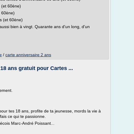
 (et 60ène)
t 60ène)
s (et 60ène)
s aussi bien à vingt. Quarante ans d'un long, d'un
/
carte anniversaire 2 ans
te
18 ans gratuit pour Cartes ...
sement.
pour tes 18 ans, profite de ta jeunesse, mords la vie à
 fais ce qui te passionne.
bécois Marc-André Poissant...