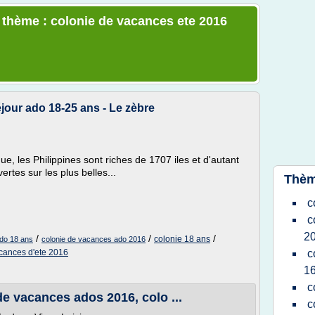
e thème : colonie de vacances ete 2016
jour ado 18-25 ans - Le zèbre
e, les Philippines sont riches de 1707 iles et d'autant
tes sur les plus belles...
Thèm
c
c
2
/
/
/
colonie 18 ans
ado 18 ans
colonie de vacances ado 2016
cances d'ete 2016
c
16
c
 de vacances ados 2016, colo ...
c