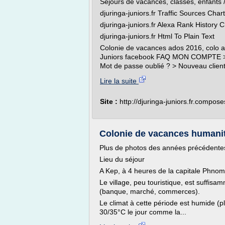
Séjours de vacances, classes, enfants /
djuringa-juniors.fr Traffic Sources Chart
djuringa-juniors.fr Alexa Rank History C
djuringa-juniors.fr Html To Plain Text
Colonie de vacances ados 2016, colo a
Juniors facebook FAQ MON COMPTE > V
Mot de passe oublié ? > Nouveau client
Lire la suite
Site :
http://djuringa-juniors.fr.compos
Colonie de vacances humanitai
Plus de photos des années précédente
Lieu du séjour
A Kep, à 4 heures de la capitale Phno
Le village, peu touristique, est suffis
(banque, marché, commerces).
Le climat à cette période est humide (p
30/35°C le jour comme la...