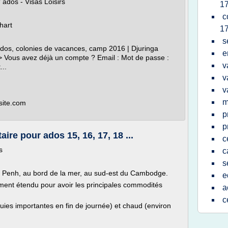
 ados - Visas Loisirs
17
c
hart
17
s
dos, colonies de vacances, camp 2016 | Djuringa
e
ous avez déjà un compte ? Email : Mot de passe :
v
...
v
v
m
esite.com
p
p
re pour ados 15, 16, 17, 18 ...
c
s
c
s
m Penh, au bord de la mer, au sud-est du Cambodge.
e
amment étendu pour avoir les principales commodités
a
c
luies importantes en fin de journée) et chaud (environ