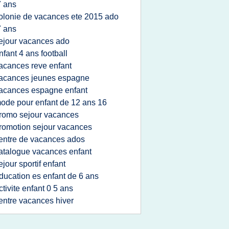
 ans
olonie de vacances ete 2015 ado
 ans
ejour vacances ado
nfant 4 ans football
acances reve enfant
acances jeunes espagne
acances espagne enfant
ode pour enfant de 12 ans 16
romo sejour vacances
romotion sejour vacances
entre de vacances ados
atalogue vacances enfant
ejour sportif enfant
ducation es enfant de 6 ans
ctivite enfant 0 5 ans
entre vacances hiver