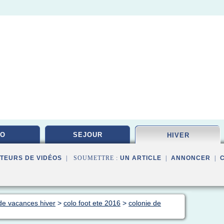
DO
SEJOUR
HIVER
TEURS DE VIDÉOS
| SOUMETTRE :
UN ARTICLE
|
ANNONCER
|
 de vacances hiver
>
colo foot ete 2016
>
colonie de