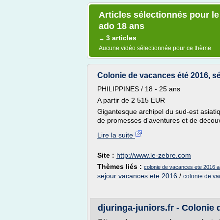
Articles sélectionnés pour l
ado 18 ans
3 articles
→
Aucune vidéo sélectionnée pour ce thème
Colonie de vacances été 2016, sé
PHILIPPINES / 18 - 25 ans
A partir de 2 515 EUR
Gigantesque archipel du sud-est asiatiqu
de promesses d'aventures et de découver
Lire la suite
Site :
http://www.le-zebre.com
Thèmes liés :
colonie de vacances ete 2016 
sejour vacances ete 2016
/
colonie de va
djuringa-juniors.fr - Colonie