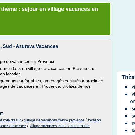
e thème : sejour en village vacances en
, Sud - Azureva Vacances
lage de vacances en Provence
éjourner dans un village de vacances en Provence en
en location.
Thèm
ogements confortables, aménagés et situés à proximité
lages de vacances en Provence, profitez de nos
v
v
en
s
om
s
/
/
e cote d'azur
village de vacances france provence
location
s
/
cances provence
village vacances cote d'azur pension
s