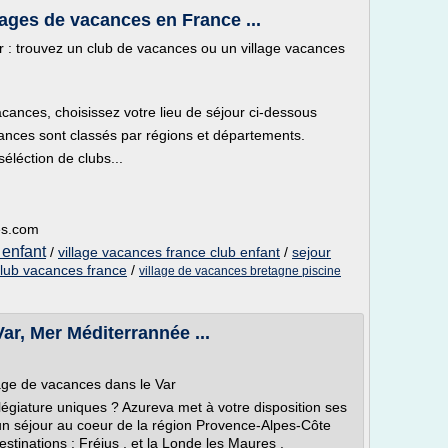
llages de vacances en France ...
r : trouvez un club de vacances ou un village vacances
acances, choisissez votre lieu de séjour ci-dessous
cances sont classés par régions et départements.
léction de clubs...
es.com
 enfant
/
village vacances france club enfant
/
sejour
club vacances france
/
village de vacances bretagne piscine
ar, Mer Méditerrannée ...
age de vacances dans le Var
llégiature uniques ? Azureva met à votre disposition ses
un séjour au coeur de la région Provence-Alpes-Côte
stinations : Fréjus , et la Londe les Maures .