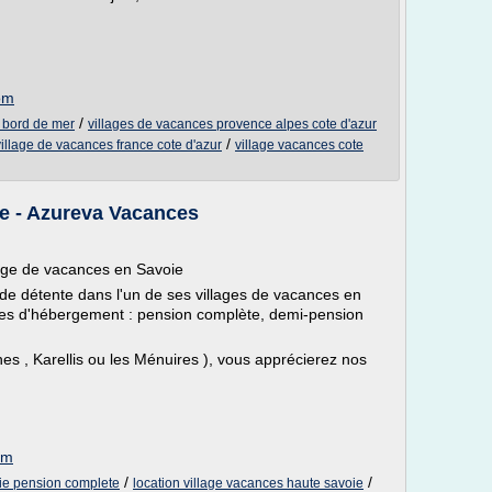
om
/
r bord de mer
villages de vacances provence alpes cote d'azur
/
village de vacances france cote d'azur
village vacances cote
ie - Azureva Vacances
lage de vacances en Savoie
 de détente dans l'un de ses villages de vacances en
ules d'hébergement : pension complète, demi-pension
hes , Karellis ou les Ménuires ), vous apprécierez nos
om
/
/
ie pension complete
location village vacances haute savoie