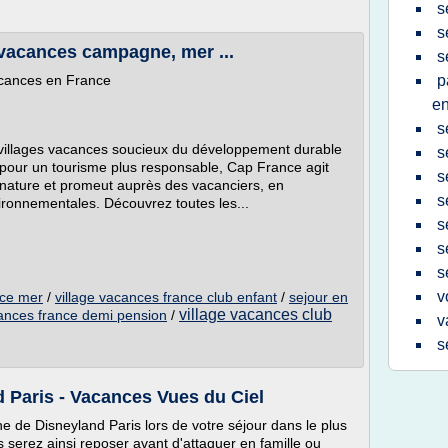
s
s
 vacances campagne, mer ...
s
acances en France
p
e
s
villages vacances soucieux du développement durable
s
 pour un tourisme plus responsable, Cap France agit
s
a nature et promeut auprès des vacanciers, en
s
vironnementales. Découvrez toutes les...
s
s
s
v
nce mer
/
village vacances france club enfant
/
sejour en
village vacances club
ances france demi pension
/
v
s
 Paris - Vacances Vues du Ciel
 de Disneyland Paris lors de votre séjour dans le plus
s serez ainsi reposer avant d'attaquer en famille ou