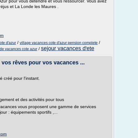
'Azur pour vous détendre et vous ressourcer. Vous avez
Fréjus et La Londe les Maures .
om
/
/
ote d'azur
village vacances cote d'azur pension complete
sejour vacances d'ete
/
 de vacances cote azur
e vos rêves pour vos vacances ...
 créé pour l'instant.
gement et des activités pour tous
s vacances vous proposent une gamme de services
our : équipements sportifs ,...
.com