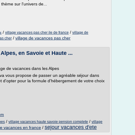
thème sur l'univers de...
/
/
village vacances pas cher ile de france
village de
s
/
village de vacances pas cher
as cher
Alpes, en Savoie et Haute ...
age de vacances dans les Alpes
reva vous propose de passer un agréable séjour dans
et d'opter pour la formule d'hébergement de votre choix
om
/
/
pes
village vacances haute savoie pension complete
village
sejour vacances d'ete
age vacances en france
/