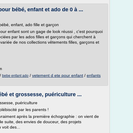
ur bébé, enfant et ado de 0 à ...
bé, enfant, ado fille et garçon
r enfant sont un gage de look réussi , c'est pourquoi
ciées par les ados filles et garçons qui cherchent à
ariée de nos collections vêtements filles, garçons et
m
/
/
vetement d ete pour enfant
/
enfants
bebe enfant ado
é et grossesse, puériculture ...
ssesse, puériculture
plébiscité par les parents !
vraiment après la première échographie : on vient de
de suite, des envies de douceur, des projets
voit des...