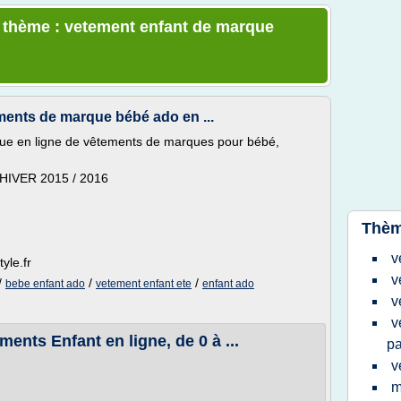
e thème : vetement enfant de marque
ments de marque bébé ado en ...
e en ligne de vêtements de marques pour bébé,
HIVER 2015 / 2016
Thèm
v
yle.fr
v
/
/
/
bebe enfant ado
vetement enfant ete
enfant ado
v
v
ments Enfant en ligne, de 0 à ...
pa
v
m