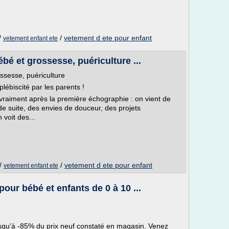
/
/
vetement d ete pour enfant
vetement enfant ete
bé et grossesse, puériculture ...
ssesse, puériculture
plébiscité par les parents !
vraiment après la première échographie : on vient de
de suite, des envies de douceur, des projets
 voit des...
/
/
vetement d ete pour enfant
vetement enfant ete
our bébé et enfants de 0 à 10 ...
qu'à -85% du prix neuf constaté en magasin. Venez