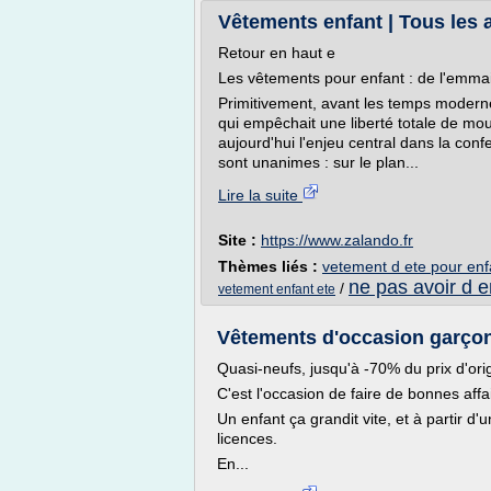
Vêtements enfant | Tous les 
Retour en haut e
Les vêtements pour enfant : de l'emma
Primitivement, avant les temps moderne
qui empêchait une liberté totale de mo
aujourd'hui l'enjeu central dans la con
sont unanimes : sur le plan...
Lire la suite
Site :
https://www.zalando.fr
Thèmes liés :
vetement d ete pour enf
ne pas avoir d e
/
vetement enfant ete
Vêtements d'occasion garço
Quasi-neufs, jusqu'à -70% du prix d'ori
C'est l'occasion de faire de bonnes affa
Un enfant ça grandit vite, et à partir d
licences.
En...