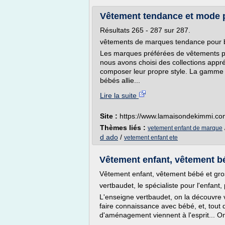
Vêtement tendance et mode po
Résultats 265 - 287 sur 287.
vêtements de marques tendance pour bé
Les marques préférées de vêtements pou
nous avons choisi des collections appré
composer leur propre style. La gamme v
bébés allie...
Lire la suite
Site :
https://www.lamaisondekimmi.co
Thèmes liés :
vetement enfant de marque
d ado
/
vetement enfant ete
Vêtement enfant, vêtement béb
Vêtement enfant, vêtement bébé et gro
vertbaudet, le spécialiste pour l'enfant, 
L'enseigne vertbaudet, on la découvre 
faire connaissance avec bébé, et, tout 
d'aménagement viennent à l'esprit... On 