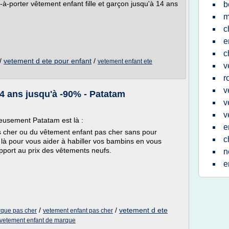
-à-porter vêtement enfant fille et garçon jusqu'à 14 ans
b
m
c
e
c
/
vetement d ete pour enfant
/
vetement enfant ete
v
r
v
4 ans jusqu'à -90% - Patatam
v
v
eusement Patatam est là :
e
 cher ou du vêtement enfant pas cher sans pour
c
t là pour vous aider à habiller vos bambins en vous
pport au prix des vêtements neufs.
n
e
/
/
vetement d ete
rque pas cher
vetement enfant pas cher
vetement enfant de marque