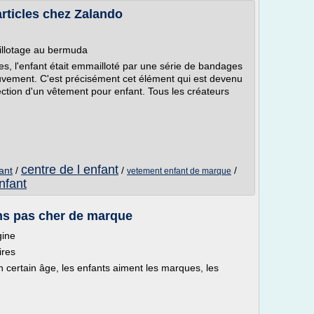
articles chez Zalando
illotage au bermuda
s, l'enfant était emmailloté par une série de bandages
uvement. C'est précisément cet élément qui est devenu
fection d'un vêtement pour enfant. Tous les créateurs
centre de l enfant
ant
/
/
/
vetement enfant de marque
nfant
ns pas cher de marque
gine
ires
'un certain âge, les enfants aiment les marques, les