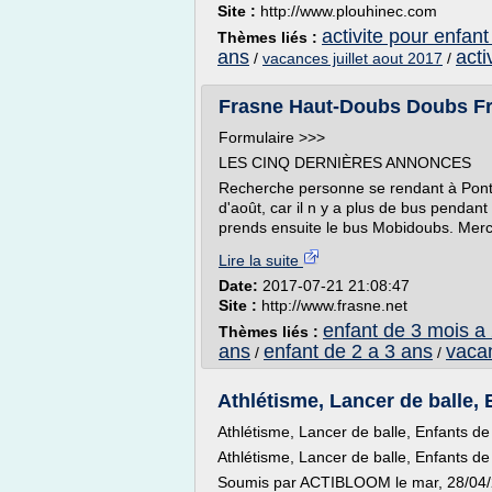
Site :
http://www.plouhinec.com
activite pour enfant
Thèmes liés :
ans
acti
/
vacances juillet aout 2017
/
Frasne Haut-Doubs Doubs Fr
Formulaire >>>
LES CINQ DERNIÈRES ANNONCES
Recherche personne se rendant à Ponta
d'août, car il n y a plus de bus pendan
prends ensuite le bus Mobidoubs. Merci
Lire la suite
Date:
2017-07-21 21:08:47
Site :
http://www.frasne.net
enfant de 3 mois a
Thèmes liés :
ans
enfant de 2 a 3 ans
vaca
/
/
Athlétisme, Lancer de balle, 
Athlétisme, Lancer de balle, Enfants de
Athlétisme, Lancer de balle, Enfants de
Soumis par ACTIBLOOM le mar, 28/04/