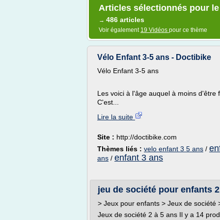
Articles sélectionnés pour le
486 articles
→
Voir également
19 Vidéos
pour ce thème
Vélo Enfant 3-5 ans - Doctibike
Vélo Enfant 3-5 ans
Les voici à l'âge auquel à moins d'être 
C'est...
Lire la suite
Site :
http://doctibike.com
en
Thèmes liés :
velo enfant 3 5 ans
/
enfant 3 ans
ans
/
jeu de société pour enfants 2 
> Jeux pour enfants > Jeux de société 
Jeux de société 2 à 5 ans Il y a 14 prod