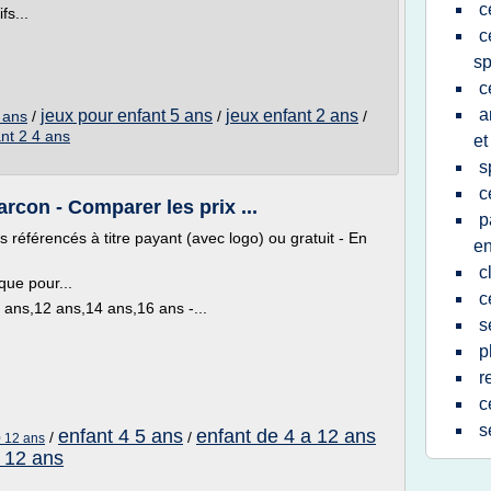
c
fs...
c
sp
c
a
jeux pour enfant 5 ans
jeux enfant 2 ans
 ans
/
/
/
ant 2 4 ans
et
s
c
arcon - Comparer les prix ...
p
éférencés à titre payant (avec logo) ou gratuit - En
e
c
que pour...
c
 ans,12 ans,14 ans,16 ans -...
s
p
r
c
s
enfant 4 5 ans
enfant de 4 a 12 ans
/
/
10 12 ans
 12 ans