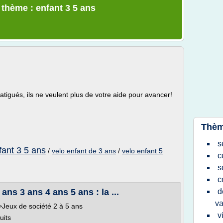
 thème : enfant 3 5 ans
fatigués, ils ne veulent plus de votre aide pour avancer!
Thèm
s
fant 3 5 ans
/
velo enfant de 3 ans
/
velo enfant 5
c
s
c
ans 3 ans 4 ans 5 ans : la ...
d
v
>Jeux de société 2 à 5 ans
v
uits