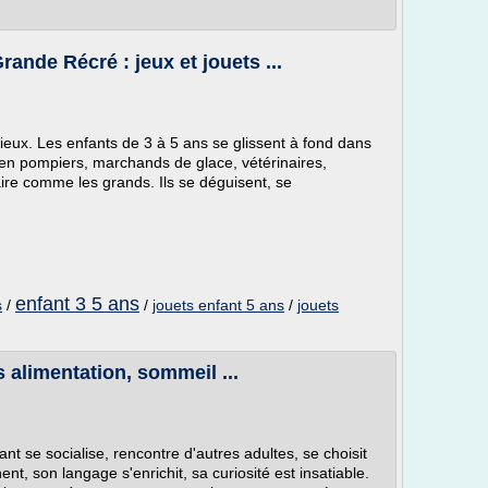
rande Récré : jeux et jouets ...
rieux. Les enfants de 3 à 5 ans se glissent à fond dans
 en pompiers, marchands de glace, vétérinaires,
aire comme les grands. Ils se déguisent, se
enfant 3 5 ans
s
/
/
jouets enfant 5 ans
/
jouets
s alimentation, sommeil ...
ant se socialise, rencontre d'autres adultes, se choisit
nt, son langage s'enrichit, sa curiosité est insatiable.