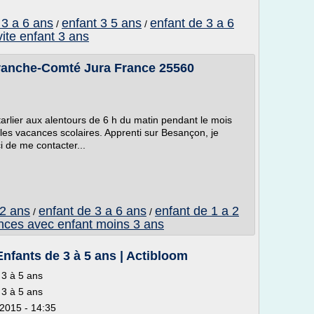
 3 a 6 ans
enfant 3 5 ans
enfant de 3 a 6
/
/
vite enfant 3 ans
anche-Comté Jura France 25560
rlier aux alentours de 6 h du matin pendant le mois
t les vacances scolaires. Apprenti sur Besançon, je
 de me contacter...
 2 ans
enfant de 3 a 6 ans
enfant de 1 a 2
/
/
nces avec enfant moins 3 ans
Enfants de 3 à 5 ans | Actibloom
 3 à 5 ans
 3 à 5 ans
2015 - 14:35