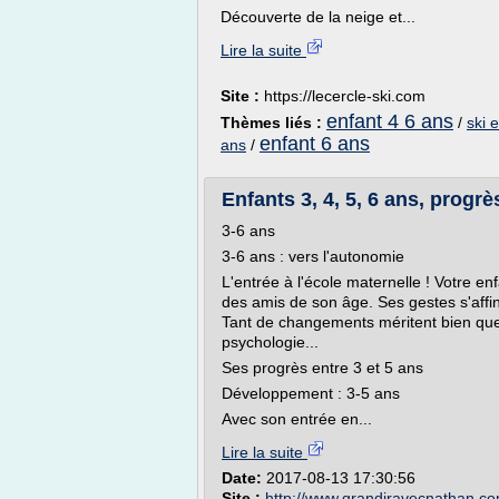
Découverte de la neige et...
Lire la suite
Site :
https://lecercle-ski.com
enfant 4 6 ans
Thèmes liés :
/
ski 
enfant 6 ans
ans
/
Enfants 3, 4, 5, 6 ans, progrè
3-6 ans
3-6 ans : vers l'autonomie
L'entrée à l'école maternelle ! Votre enf
des amis de son âge. Ses gestes s'affine
Tant de changements méritent bien que
psychologie...
Ses progrès entre 3 et 5 ans
Développement : 3-5 ans
Avec son entrée en...
Lire la suite
Date:
2017-08-13 17:30:56
Site :
http://www.grandiravecnathan.c