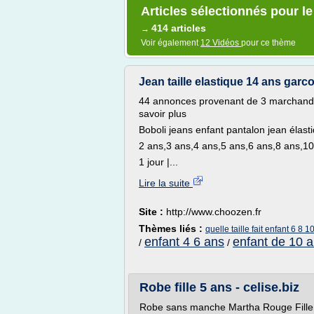
Articles sélectionnés pour le
414 articles
→
Voir également
12 Vidéos
pour ce thème
Jean taille elastique 14 ans garco
44 annonces provenant de 3 marchands r
savoir plus
Boboli jeans enfant pantalon jean élasti
2 ans,3 ans,4 ans,5 ans,6 ans,8 ans,10
1 jour |...
Lire la suite
Site :
http://www.choozen.fr
Thèmes liés :
quelle taille fait enfant 6 8 
enfant 4 6 ans
enfant de 10 a
/
/
Robe fille 5 ans - celise.biz
Robe sans manche Martha Rouge Fille 