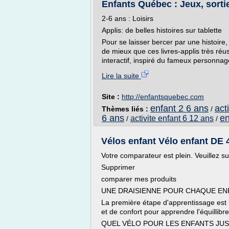
Enfants Québec : Jeux, sorties,
2-6 ans : Loisirs
Applis: de belles histoires sur tablette
Pour se laisser bercer par une histoire
de mieux que ces livres-applis très réus
interactif, inspiré du fameux personnage
Lire la suite
Site :
http://enfantsquebec.com
enfant 2 6 ans
act
Thèmes liés :
/
6 ans
en
activite enfant 6 12 ans
/
/
Vélos enfant Vélo enfant DE 4 
Votre comparateur est plein. Veuillez s
Supprimer
comparer mes produits
UNE DRAISIENNE POUR CHAQUE EN
La première étape d'apprentissage est l
et de confort pour apprendre l'équillibre
QUEL VÉLO POUR LES ENFANTS JUS