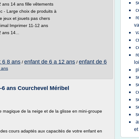
s
 ans 14 ans fille vêtements
c
 - Large choix de produits à
r
e jeux et jouets pas chers
v
nimal Imprimer 11-12 ans
v
 ans 14...
c
c
r
t 6 8 ans
enfant de 6 a 12 ans
enfant de 6
/
/
lo
2 ans
p
s
s
4-6 ans Courchevel Méribel
c
s
s
 magique de la neige et de la glisse en mini-groupe
s
a
et
 des cours adaptés aux capacités de votre enfant en