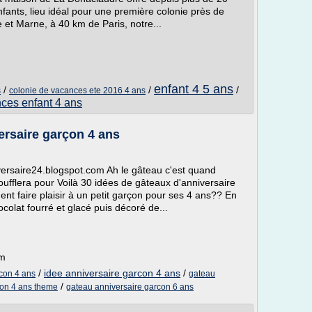
fants, lieu idéal pour une première colonie près de
 et Marne, à 40 km de Paris, notre...
enfant 4 5 ans
/
/
/
s
colonie de vacances ete 2016 4 ans
ces enfant 4 ans
ersaire garçon 4 ans
versaire24.blogspot.com Ah le gâteau c'est quand
soufflera pour Voilà 30 idées de gâteaux d'anniversaire
nt faire plaisir à un petit garçon pour ses 4 ans?? En
colat fourré et glacé puis décoré de...
om
/
idee anniversaire garcon 4 ans
/
con 4 ans
gateau
/
con 4 ans theme
gateau anniversaire garcon 6 ans