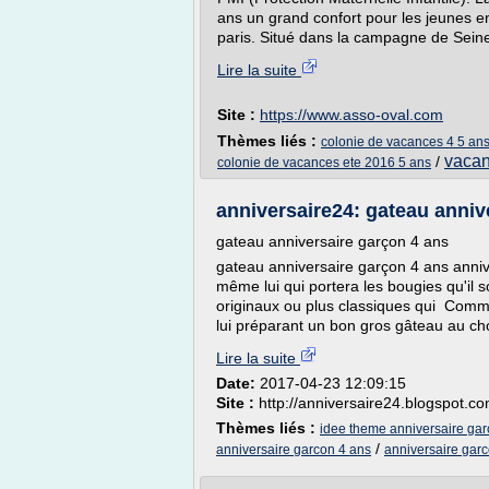
ans un grand confort pour les jeunes en
paris. Situé dans la campagne de Seine
Lire la suite
Site :
https://www.asso-oval.com
Thèmes liés :
colonie de vacances 4 5 an
vacan
/
colonie de vacances ete 2016 5 ans
anniversaire24: gateau anniv
gateau anniversaire garçon 4 ans
gateau anniversaire garçon 4 ans anni
même lui qui portera les bougies qu'il 
originaux ou plus classiques qui Comme
lui préparant un bon gros gâteau au cho
Lire la suite
Date:
2017-04-23 12:09:15
Site :
http://anniversaire24.blogspot.c
Thèmes liés :
idee theme anniversaire gar
/
anniversaire garcon 4 ans
anniversaire gar