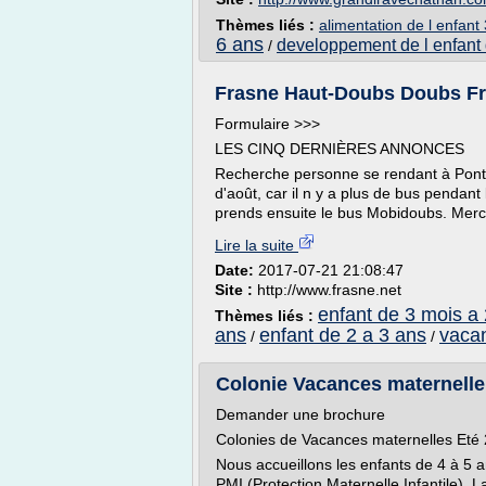
Thèmes liés :
alimentation de l enfant
6 ans
developpement de l enfant
/
Frasne Haut-Doubs Doubs Fr
Formulaire >>>
LES CINQ DERNIÈRES ANNONCES
Recherche personne se rendant à Ponta
d'août, car il n y a plus de bus pendant
prends ensuite le bus Mobidoubs. Merci
Lire la suite
Date:
2017-07-21 21:08:47
Site :
http://www.frasne.net
enfant de 3 mois a
Thèmes liés :
ans
enfant de 2 a 3 ans
vaca
/
/
Colonie Vacances maternelle
Demander une brochure
Colonies de Vacances maternelles Eté 
Nous accueillons les enfants de 4 à 5 
PMI (Protection Maternelle Infantile).