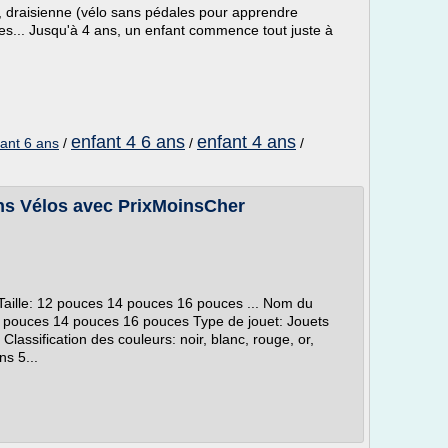
), draisienne (vélo sans pédales pour apprendre
oues... Jusqu'à 4 ans, un enfant commence tout juste à
enfant 4 6 ans
enfant 4 ans
fant 6 ans
/
/
/
ans Vélos avec PrixMoinsCher
e Taille: 12 pouces 14 pouces 16 pouces ... Nom du
: 12 pouces 14 pouces 16 pouces Type de jouet: Jouets
Classification des couleurs: noir, blanc, rouge, or,
ns 5...