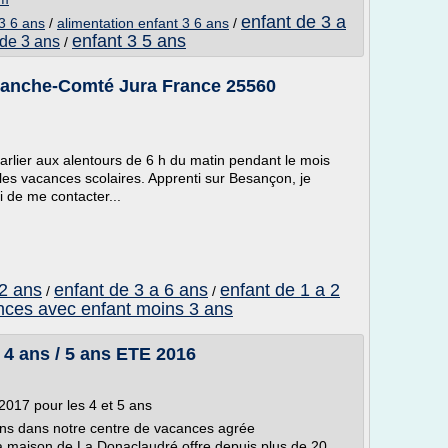
enfant de 3 a
 3 6 ans
/
alimentation enfant 3 6 ans
/
enfant 3 5 ans
 de 3 ans
/
anche-Comté Jura France 25560
rlier aux alentours de 6 h du matin pendant le mois
 les vacances scolaires. Apprenti sur Besançon, je
 de me contacter...
 2 ans
enfant de 3 a 6 ans
enfant de 1 a 2
/
/
nces avec enfant moins 3 ans
 4 ans / 5 ans ETE 2016
2017 pour les 4 et 5 ans
ans dans notre centre de vacances agrée
 La maison de La Donaclaudré offre depuis plus de 20