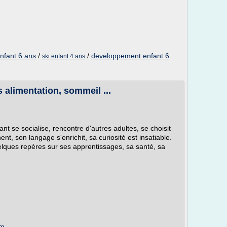
enfant 6 ans
/
/
developpement enfant 6
ski enfant 4 ans
s alimentation, sommeil ...
ant se socialise, rencontre d'autres adultes, se choisit
nt, son langage s'enrichit, sa curiosité est insatiable.
lques repères sur ses apprentissages, sa santé, sa
om