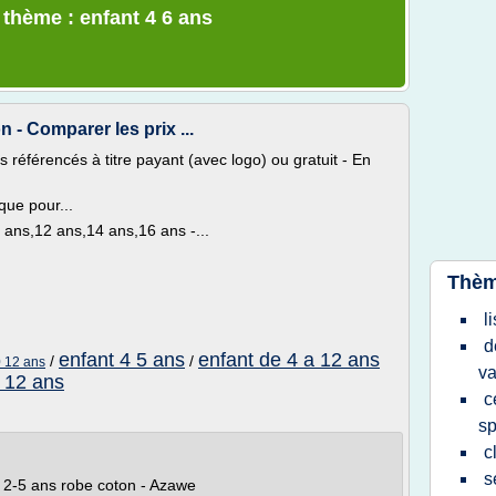
 thème : enfant 4 6 ans
n - Comparer les prix ...
éférencés à titre payant (avec logo) ou gratuit - En
que pour...
 ans,12 ans,14 ans,16 ans -...
Thèm
l
d
enfant 4 5 ans
enfant de 4 a 12 ans
/
/
10 12 ans
v
 12 ans
c
sp
c
s
2-5 ans robe coton - Azawe