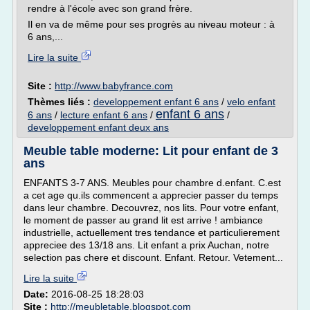
rendre à l'école avec son grand frère.
Il en va de même pour ses progrès au niveau moteur : à
6 ans,...
Lire la suite
Site :
http://www.babyfrance.com
Thèmes liés :
developpement enfant 6 ans
/
velo enfant
enfant 6 ans
6 ans
/
lecture enfant 6 ans
/
/
developpement enfant deux ans
Meuble table moderne: Lit pour enfant de 3
ans
ENFANTS 3-7 ANS. Meubles pour chambre d.enfant. C.est
a cet age qu.ils commencent a apprecier passer du temps
dans leur chambre. Decouvrez, nos lits. Pour votre enfant,
le moment de passer au grand lit est arrive ! ambiance
industrielle, actuellement tres tendance et particulierement
appreciee des 13/18 ans. Lit enfant a prix Auchan, notre
selection pas chere et discount. Enfant. Retour. Vetement...
Lire la suite
Date:
2016-08-25 18:28:03
Site :
http://meubletable.blogspot.com