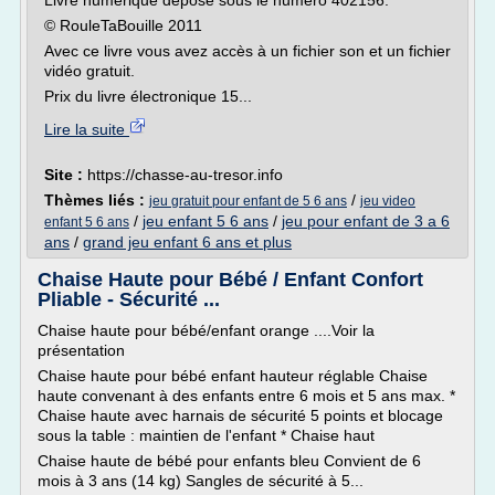
Livre numérique déposé sous le numéro 402156.
© RouleTaBouille 2011
Avec ce livre vous avez accès à un fichier son et un fichier
vidéo gratuit.
Prix du livre électronique 15...
Lire la suite
Site :
https://chasse-au-tresor.info
Thèmes liés :
/
jeu gratuit pour enfant de 5 6 ans
jeu video
/
jeu enfant 5 6 ans
/
jeu pour enfant de 3 a 6
enfant 5 6 ans
ans
/
grand jeu enfant 6 ans et plus
Chaise Haute pour Bébé / Enfant Confort
Pliable - Sécurité ...
Chaise haute pour bébé/enfant orange ....Voir la
présentation
Chaise haute pour bébé enfant hauteur réglable Chaise
haute convenant à des enfants entre 6 mois et 5 ans max. *
Chaise haute avec harnais de sécurité 5 points et blocage
sous la table : maintien de l'enfant * Chaise haut
Chaise haute de bébé pour enfants bleu Convient de 6
mois à 3 ans (14 kg) Sangles de sécurité à 5...