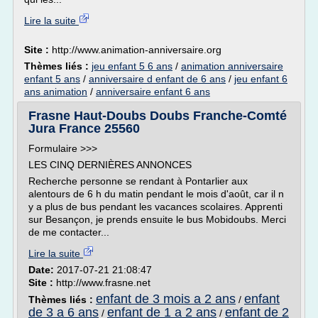
Lire la suite
Site :
http://www.animation-anniversaire.org
Thèmes liés :
jeu enfant 5 6 ans
/
animation anniversaire
enfant 5 ans
/
anniversaire d enfant de 6 ans
/
jeu enfant 6
ans animation
/
anniversaire enfant 6 ans
Frasne Haut-Doubs Doubs Franche-Comté
Jura France 25560
Formulaire >>>
LES CINQ DERNIÈRES ANNONCES
Recherche personne se rendant à Pontarlier aux
alentours de 6 h du matin pendant le mois d'août, car il n
y a plus de bus pendant les vacances scolaires. Apprenti
sur Besançon, je prends ensuite le bus Mobidoubs. Merci
de me contacter...
Lire la suite
Date:
2017-07-21 21:08:47
Site :
http://www.frasne.net
enfant de 3 mois a 2 ans
enfant
Thèmes liés :
/
de 3 a 6 ans
enfant de 1 a 2 ans
enfant de 2
/
/