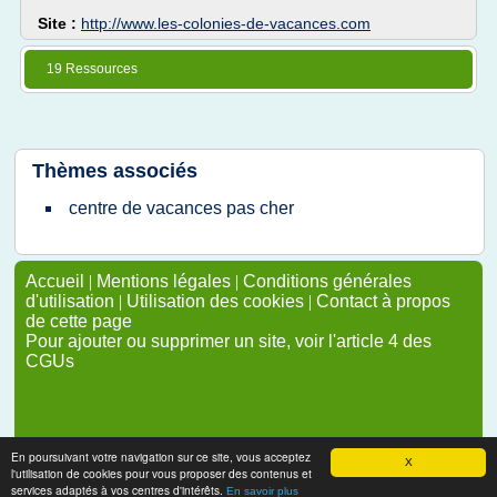
Site :
http://www.les-colonies-de-vacances.com
19 Ressources
Thèmes associés
centre de vacances pas cher
Accueil
|
Mentions légales
|
Conditions générales
d'utilisation
|
Utilisation des cookies
|
Contact à propos
de cette page
Pour ajouter ou supprimer un site, voir l'article 4 des
CGUs
En poursuivant votre navigation sur ce site, vous acceptez
X
l'utilisation de cookies pour vous proposer des contenus et
services adaptés à vos centres d'intérêts.
En savoir plus