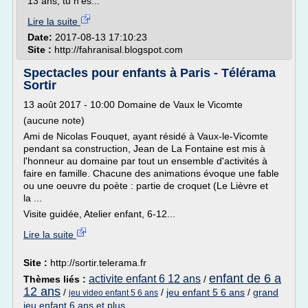
13 ans, tu n'es...
Lire la suite
Date:
2017-08-13 17:10:23
Site :
http://fahranisal.blogspot.com
Spectacles pour enfants à Paris - Télérama
Sortir
13 août 2017 - 10:00 Domaine de Vaux le Vicomte
(aucune note)
Ami de Nicolas Fouquet, ayant résidé à Vaux-le-Vicomte
pendant sa construction, Jean de La Fontaine est mis à
l'honneur au domaine par tout un ensemble d'activités à
faire en famille. Chacune des animations évoque une fable
ou une oeuvre du poète : partie de croquet (Le Lièvre et
la ...
Visite guidée, Atelier enfant, 6-12...
Lire la suite
Site :
http://sortir.telerama.fr
enfant de 6 a
activite enfant 6 12 ans
Thèmes liés :
/
12 ans
/
/
jeu enfant 5 6 ans
/
grand
jeu video enfant 5 6 ans
jeu enfant 6 ans et plus