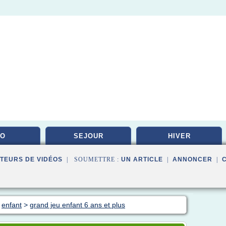
DO
SEJOUR
HIVER
TEURS DE VIDÉOS
| SOUMETTRE :
UN ARTICLE
|
ANNONCER
|
>
enfant
>
grand jeu enfant 6 ans et plus