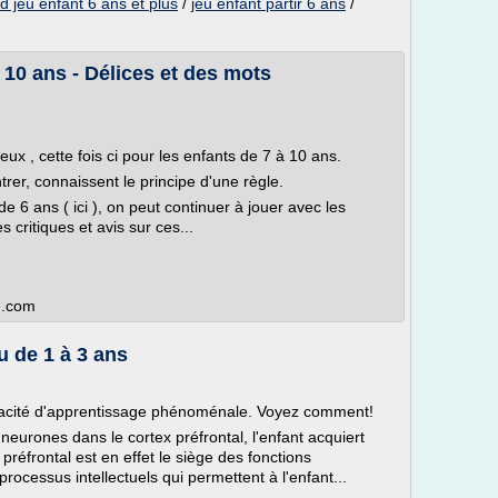
d jeu enfant 6 ans et plus
/
jeu enfant partir 6 ans
/
- 10 ans - Délices et des mots
ux , cette fois ci pour les enfants de 7 à 10 ans.
trer, connaissent le principe d'une règle.
de 6 ans ( ici ), on peut continuer à jouer avec les
s critiques et avis sur ces...
g.com
 de 1 à 3 ans
pacité d'apprentissage phénoménale. Voyez comment!
 neurones dans le cortex préfrontal, l'enfant acquiert
préfrontal est en effet le siège des fonctions
processus intellectuels qui permettent à l'enfant...