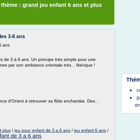
 thème : grand jeu enfant 6 ans et plus
 les 3-6 ans
-6 ans
s de 3 à 6 ans. Un principe très simple pour une
nes par son ambiance orientale très... féérique !
Thèm
c
p
ince d'Orient à retrouver sa flûte enchantée. Des...
e
t plus
/
jeu pour enfant de 3 a 6 ans
/
jeu enfant 6 ans
/
fant de 3 a 6 ans