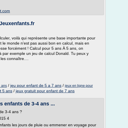
ot.com
 Jeuxenfants.fr
lculer, voilà qui représente une base importante pour
ut le monde n'est pas aussi bon en calcul, mais en
esse forcément ! Calcul pour 5 ans À 5 ans, on
là par exemple un jeu de calcul Donald. Tu peux y
les connaître....
/
jeu pour enfant de 5 a 7 ans
/
6 ans
jeux en ligne pour
t 5 ans
/
jeux gratuit pour enfant de 7 ans
s enfants de 3-4 ans ...
 de 3-4 ans ?
015 4
enfants les jours de pluie ou emmener en voyage pour