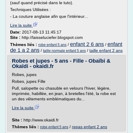
(sauf quand précisé dans le tuto).
Techniques Utilisées :
- La couture anglaise afin que l'intérieur...
Lire la suite
Date:
2017-08-13 11:45:17
Site :
http://laisseluciefer.blogspot.com
enfant 2 6 ans
enfant
Thèmes liés :
/
/
robe enfant 5 ans
de 1 a 2 ans
/
/
taille enfant 2 ans
taille normale enfant 5 ans
Robes et jupes - 5 ans - Fille - Obaïbi &
Okaïdi - okaidi.fr
Robes, jupes
Robes, jupes Fille
Pull, salopette ou chasuble en velours l'hiver, légère,
imprimée, habillée, en jean, à bretelles l'été, la robe est
un des vêtements emblématiques du...
Lire la suite
Site :
http://www.okaidi.fr
Thèmes liés :
/
repas enfant 2 ans
robe enfant 5 ans