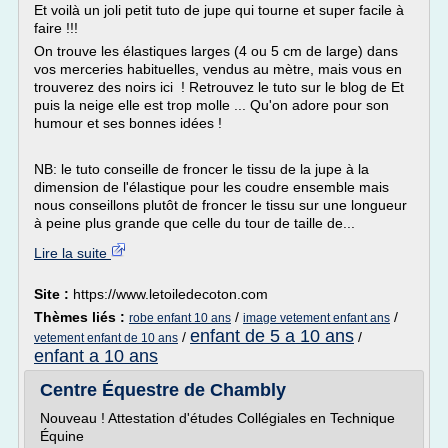
Et voilà un joli petit tuto de jupe qui tourne et super facile à
faire !!!
On trouve les élastiques larges (4 ou 5 cm de large) dans
vos merceries habituelles, vendus au mètre, mais vous en
trouverez des noirs ici ! Retrouvez le tuto sur le blog de Et
puis la neige elle est trop molle ... Qu'on adore pour son
humour et ses bonnes idées !
NB: le tuto conseille de froncer le tissu de la jupe à la
dimension de l'élastique pour les coudre ensemble mais
nous conseillons plutôt de froncer le tissu sur une longueur
à peine plus grande que celle du tour de taille de...
Lire la suite
Site :
https://www.letoiledecoton.com
Thèmes liés :
/
/
robe enfant 10 ans
image vetement enfant ans
enfant de 5 a 10 ans
/
/
vetement enfant de 10 ans
enfant a 10 ans
Centre Équestre de Chambly
Nouveau ! Attestation d'études Collégiales en Technique
Équine