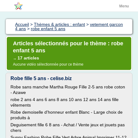
Menu
Accueil
>
Thèmes & articles : enfant
>
vetement garcon
4 ans
>
robe enfant 5 ans
Articles sélectionnés pour le thème : robe
enfant 5 ans
17 articles
→
Aucune vidéo sélectionnée pour ce thème
Robe fille 5 ans - celise.biz
Robe sans manche Martha Rouge Fille 2-5 ans robe coton
- Azawe
robe 2 ans 4 ans 6 ans 8 ans 10 ans 12 ans 14 ans fille
vêtements
Robe demoiselle d'honneur enfant Blanc - Large choix de
produits à
Deguisement fille 6 8 ans - Achat / Vente jeux et jouets pas
chers
Sunny Fashion Robe Fille Vert Arbre Animal Imprimer 11-12