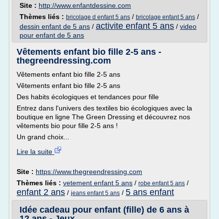
Site :
http://www.enfantdessine.com
Thèmes liés :
/
/
bricolage d enfant 5 ans
bricolage enfant 5 ans
activite enfant 5 ans
dessin enfant de 5 ans
/
/
video
pour enfant de 5 ans
Vêtements enfant bio fille 2-5 ans -
thegreendressing.com
Vêtements enfant bio fille 2-5 ans
Vêtements enfant bio fille 2-5 ans
Des habits écologiques et tendances pour fille
Entrez dans l'univers des textiles bio écologiques avec la
boutique en ligne The Green Dressing et découvrez nos
vêtements bio pour fille 2-5 ans !
Un grand choix...
Lire la suite
Site :
https://www.thegreendressing.com
Thèmes liés :
vetement enfant 5 ans
/
/
robe enfant 5 ans
enfant 2 ans
5 ans enfant
/
/
jeans enfant 5 ans
Idée cadeau pour enfant (fille) de 6 ans à
12 ans - Jeux ...