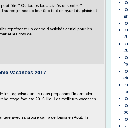
c
 peut-être? Ou toutes les activités ensemble?
c
d'autres jeunes de leur âge tout en ayant du plaisir et
an
c
ier représente un centre d'activités génial pour les
c
mer et les flots de...
2
c
2
m
c
fr
c
olonie Vacances 2017
et
s
to
les organisateurs et nous proposons l'information
c
che stage foot ete 2016 lille. Les meilleurs vacances
c
b
langue avec sa propre camp de loisirs en Août. Ils
c
a