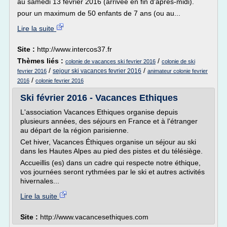
au samedi 13 février 2016 (arrivée en fin d'après-midi).
pour un maximum de 50 enfants de 7 ans (ou au...
Lire la suite
Site :
http://www.intercos37.fr
Thèmes liés :
/
colonie de vacances ski fevrier 2016
colonie de ski
/
/
sejour ski vacances fevrier 2016
fevrier 2016
animateur colonie fevrier
/
2016
colonie fevrier 2016
Ski février 2016 - Vacances Ethiques
L'association Vacances Ethiques organise depuis
plusieurs années, des séjours en France et à l'étranger
au départ de la région parisienne.
Cet hiver, Vacances Éthiques organise un séjour au ski
dans les Hautes Alpes au pied des pistes et du télésiège.
Accueillis (es) dans un cadre qui respecte notre éthique,
vos journées seront rythmées par le ski et autres activités
hivernales...
Lire la suite
Site :
http://www.vacancesethiques.com